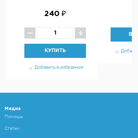
240 ₽
1
ВЫ
КУПИТЬ
Добавит
Добавить в избранное
Медиа
Помощь
Статьи