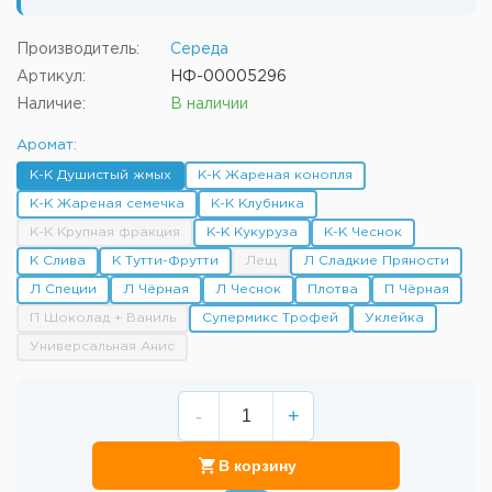
Производитель:
Середа
Артикул:
НФ-00005296
Наличие:
В наличии
Аромат:
К-К Душистый жмых
К-К Жареная конопля
К-К Жареная семечка
К-К Клубника
К-К Крупная фракция
К-К Кукуруза
К-К Чеснок
К Слива
К Тутти-Фрутти
Лещ
Л Сладкие Пряности
Л Специи
Л Чёрная
Л Чеснок
Плотва
П Чёрная
П Шоколад + Ваниль
Супермикс Трофей
Уклейка
Универсальная Анис
-
+
В корзину