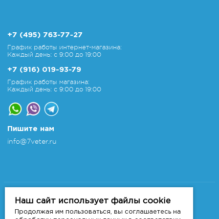
+7 (495) 763-77-27
График работы интернет-магазина:
Каждый день: с 9:00 до 19:00
+7 (916) 019-93-79
График работы магазина:
Каждый день: с 9:00 до 19:00
Пишите нам
info@7veter.ru
Copyright 2011-2026 © 7veter.ru
Интернет-магазин "На Семи Ветрах". Все права
Наш сайт использует файлы cookie
защищены.
Продолжая им пользоваться, вы соглашаетесь на