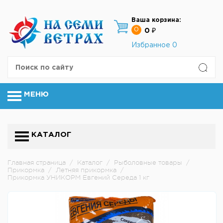
Ваша корзина:
0
0 ₽
Избранное
0
МЕНЮ
КАТАЛОГ
Главная страница
/
Каталог
/
Рыболовные товары
/
Прикормка
/
Летняя прикормка
/
Прикормка УНИКОРМ Евгений Середа 1 кг