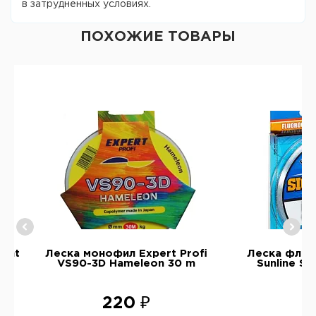
в затруднённых условиях.
ПОХОЖИЕ ТОВАРЫ
ight
Леска монофил Expert Profi
Леска флю
VS90-3D Hameleon 30 m
Sunline S
220 ₽
5