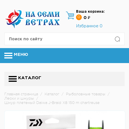
Ваша корзина:
0
0 ₽
Избранное
0
МЕНЮ
КАТАЛОГ
Главная страница
/
Каталог
/
Рыболовные товары
/
Лески и шнуры
/
Шнур плетеный Daiwa J-Braid X8 150 m chartreuse