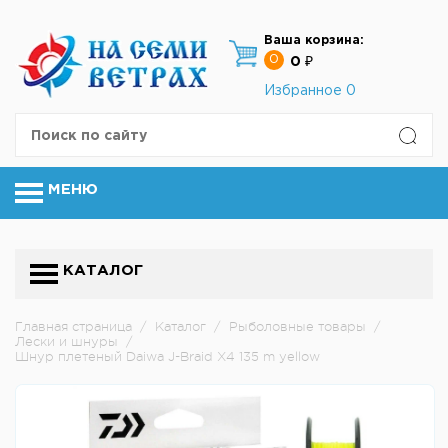
Ваша корзина:
0
0 ₽
Избранное
0
МЕНЮ
КАТАЛОГ
Главная страница
/
Каталог
/
Рыболовные товары
/
Лески и шнуры
/
Шнур плетеный Daiwa J-Braid X4 135 m yellow