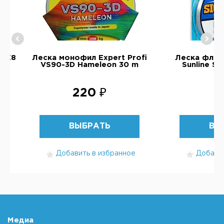
d X8
Леска монофил Expert Profi
Леска флю
VS90-3D Hameleon 30 m
Sunline S
220 ₽
5
ВЫБРАТЬ
ВЫ
Добавить в избранное
Добавит
Медиа