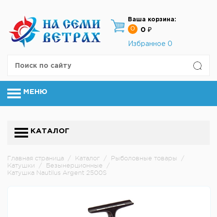
Ваша корзина:
0
0 ₽
Избранное
0
МЕНЮ
КАТАЛОГ
Главная страница
/
Каталог
/
Рыболовные товары
/
Катушки
/
Безынерционные
/
Катушка Nautilus Argent 2500S