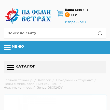
Ваша корзина:
0
0 ₽
Избранное
0
МЕНЮ
КАТАЛОГ
Главная страница
/
Каталог
/
Походный инструмент
/
Ножи с фиксированным клинком
/
Нож туристический Ganzo G8012-DY