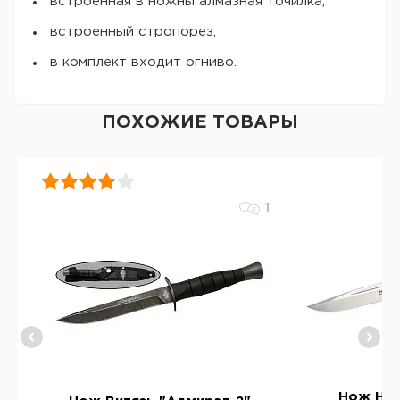
встроенная в ножны алмазная точилка;
встроенный стропорез;
в комплект входит огниво.
ПОХОЖИЕ ТОВАРЫ
1
Нож НО