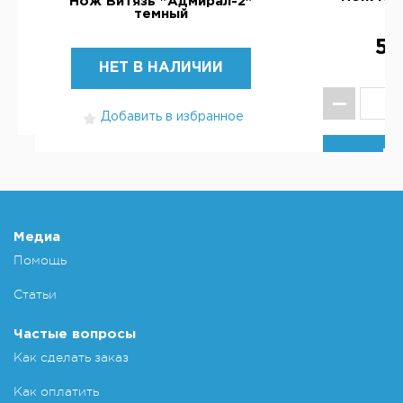
Нож Витязь "Адмирал-2"
темный
5 
НЕТ В НАЛИЧИИ
Добавить в избранное
КУ
Добавит
Медиа
Помощь
Статьи
Частые вопросы
Как сделать заказ
Как оплатить