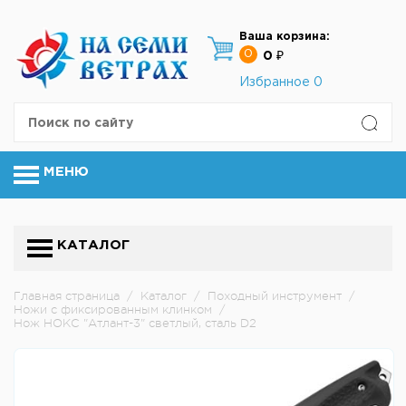
Ваша корзина:
0
0 ₽
Избранное
0
МЕНЮ
КАТАЛОГ
Главная страница
/
Каталог
/
Походный инструмент
/
Ножи с фиксированным клинком
/
Нож НОКС "Атлант-3" светлый, сталь D2