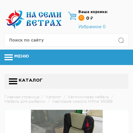
Ваша корзина:
0
0 ₽
Избранное
0
МЕНЮ
КАТАЛОГ
Главная страница
/
Каталог
/
Кемпинговая мебель
/
Мебель для рыбалки
/
Карповое кресло Mifine 55066