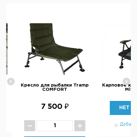
011
Кресло для рыбалки Tramp
Карповое кре
COMFORT
Mifi
7 500 ₽
НЕТ В
Добавит