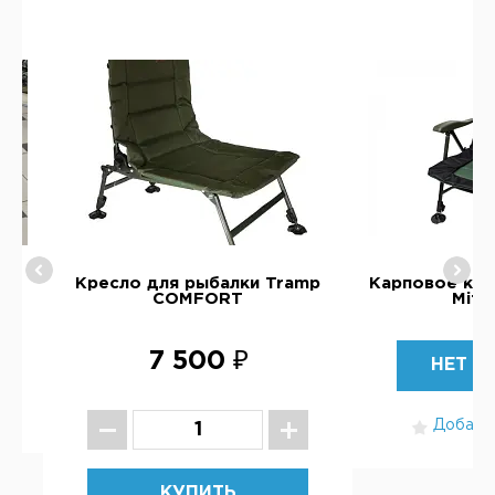
011
Кресло для рыбалки Tramp
Карповое кре
COMFORT
Mifi
7 500 ₽
НЕТ В
Добавит
КУПИТЬ