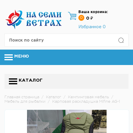
Ваша корзина:
0
0 ₽
Избранное
0
МЕНЮ
КАТАЛОГ
Главная страница
/
Каталог
/
Кемпинговая мебель
/
Мебель для рыбалки
/
Карповая раскладушка Mifine AG-1