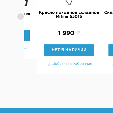
Кресло походное складное
Скл
кладное Митек
Mifine 55015
1 990 ₽
В НАЛИЧИИ
ть в избранное
НЕТ В НАЛИЧИИ
Добавить в избранное