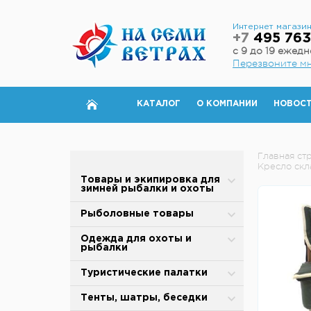
Интернет магази
+7
495 763
с 9 до 19 ежед
Перезвоните м
КАТАЛОГ
О КОМПАНИИ
НОВОС
Главная ст
Кресло ск
Товары и экипировка для
зимней рыбалки и охоты
Палатки для зимней рыбалки
Рыболовные товары
Полы для зимней палатки
Блесны
Одежда для охоты и
рыбалки
Аксессуары для палаток
Вертлюжки, застежки,
карабины
Зимняя одежда
Туристические палатки
Дровяные печи
Воблеры
Защита от дождя и ветра
Alpika
Тенты, шатры, беседки
Теплообменники