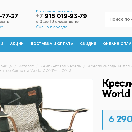
н
Розничный магазин
-77-27
+7
916 019-93-79
невно
с 9 до 19 ежедневно
не
Схема проезда
ТИ
АКЦИИ
ДОСТАВКА И ОПЛАТА
СКИДКИ
ОНЛАЙН ОПЛА
раница
/
Каталог
/
Кемпинговая мебель
/
Кресла складные для 
ладное Camping World COMPANION S
Кресл
Worl
6 290