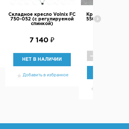
Складное кресло Volnix FC
Кресло складное 
750-052 (с регулируемой
55016 со столик
спинкой)
4 990 ₽
7 140 ₽
НЕТ В НАЛИЧИИ
КУПИТЬ
Добавить в избранное
Добавить в изб