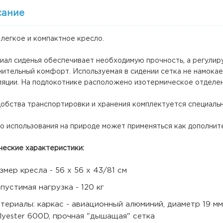
сание
легкое и компактное кресло.
иал сиденья обеспечивает необходимую прочность, а регулир
нительный комфорт. Используемая в сидении сетка не намокае
ляции. На подлокотнике расположено изотермическое отделени
добства транспортировки и хранения комплектуется специаль
 использования на природе может применяться как дополните
ческие характеристики:
змер кресла - 56 х 56 х 43/81 см
пустимая нагрузка - 120 кг
териалы: каркас - авиационный алюминий, диаметр 19 мм
lyester 600D, прочная "дышащая" сетка