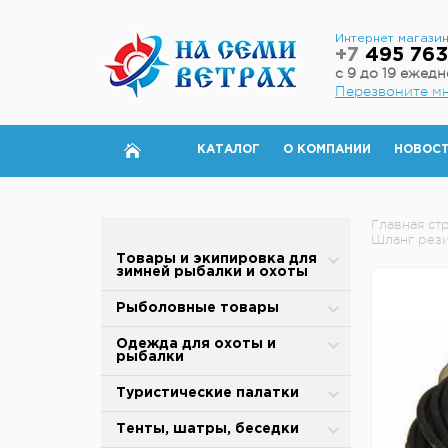
Интернет магази
+7
495 763
с 9 до 19 ежед
Перезвоните м
КАТАЛОГ
О КОМПАНИИ
НОВОС
Главная ст
Шланг рези
Товары и экипировка для
зимней рыбалки и охоты
Палатки для зимней рыбалки
Рыболовные товары
Полы для зимней палатки
Блесны
Одежда для охоты и
рыбалки
Аксессуары для палаток
Вертлюжки, застежки,
карабины
Зимняя одежда
Туристические палатки
Дровяные печи
Воблеры
Защита от дождя и ветра
Alpika
Тенты, шатры, беседки
Теплообменники