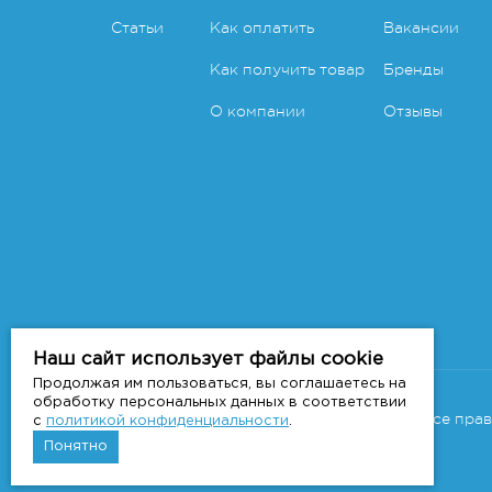
Статьи
Как оплатить
Вакансии
Как получить товар
Бренды
О компании
Отзывы
Наш сайт использует файлы cookie
Продолжая им пользоваться, вы соглашаетесь на
Copyright 2011-2026 © 7veter.ru
обработку персональных данных в соответствии
Интернет-магазин "На Семи Ветрах". Все пра
с
политикой конфиденциальности
.
Понятно