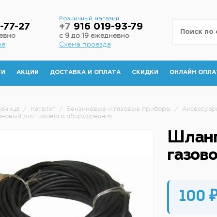
н
Розничный магазин
-77-27
+7
916 019-93-79
невно
с 9 до 19 ежедневно
не
Схема проезда
ТИ
АКЦИИ
ДОСТАВКА И ОПЛАТА
СКИДКИ
ОНЛАЙН ОПЛА
раница
/
Каталог
/
Бензиновые и газовые приборы
/
Аксессуар
новый для газового оборудования
Шланг
газов
100 