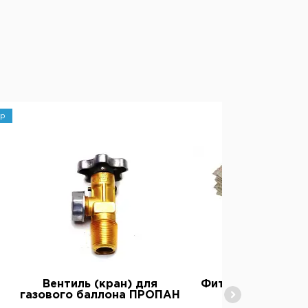
р
Вентиль (кран) для
Фитиль для керо
газового баллона ПРОПАН
ламп