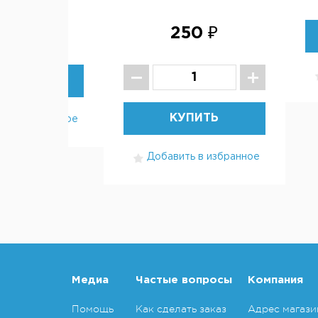
00 ₽
250 ₽
В НАЛИЧИИ
КУПИТЬ
ть в избранное
Добавить в избранное
Медиа
Частые вопросы
Компания
Помощь
Как сделать заказ
Адрес магази