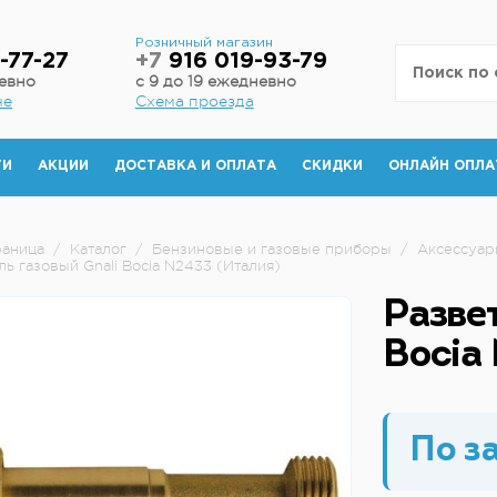
н
Розничный магазин
-77-27
+7
916 019-93-79
невно
с 9 до 19 ежедневно
не
Схема проезда
ТИ
АКЦИИ
ДОСТАВКА И ОПЛАТА
СКИДКИ
ОНЛАЙН ОПЛА
раница
/
Каталог
/
Бензиновые и газовые приборы
/
Аксессуар
ь газовый Gnali Bocia N2433 (Италия)
Разве
Bocia
По з