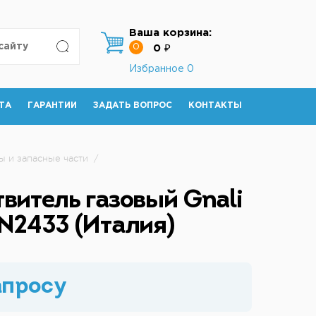
Ваша корзина:
0
0 ₽
Избранное
0
ТА
ГАРАНТИИ
ЗАДАТЬ ВОПРОС
КОНТАКТЫ
ы и запасные части
/
твитель газовый Gnali
 N2433 (Италия)
апросу