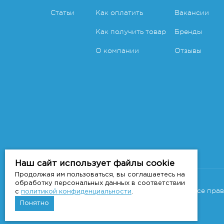
Статьи
Как оплатить
Вакансии
Как получить товар
Бренды
О компании
Отзывы
Наш сайт использует файлы cookie
Продолжая им пользоваться, вы соглашаетесь на
Copyright 2011-2026 © 7veter.ru
обработку персональных данных в соответствии
Интернет-магазин "На Семи Ветрах". Все пра
с
политикой конфиденциальности
.
Понятно