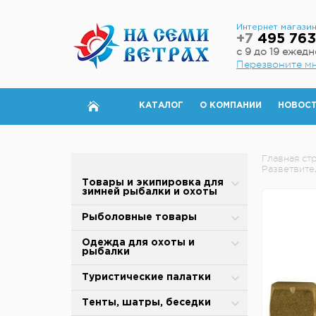
Интернет магази
+7
495 763
с 9 до 19 ежед
Перезвоните м
КАТАЛОГ
О КОМПАНИИ
НОВОС
Главная ст
Разветвител
Товары и экипировка для
зимней рыбалки и охоты
Палатки для зимней рыбалки
Рыболовные товары
Полы для зимней палатки
Блесны
Одежда для охоты и
рыбалки
Аксессуары для палаток
Вертлюжки, застежки,
карабины
Зимняя одежда
Туристические палатки
Дровяные печи
Воблеры
Защита от дождя и ветра
Alpika
Тенты, шатры, беседки
Теплообменники