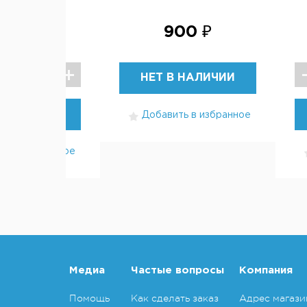
00 ₽
900 ₽
НЕТ В НАЛИЧИИ
УПИТЬ
Добавить в избранное
ть в избранное
Медиа
Частые вопросы
Компания
Помощь
Как сделать заказ
Адрес магази