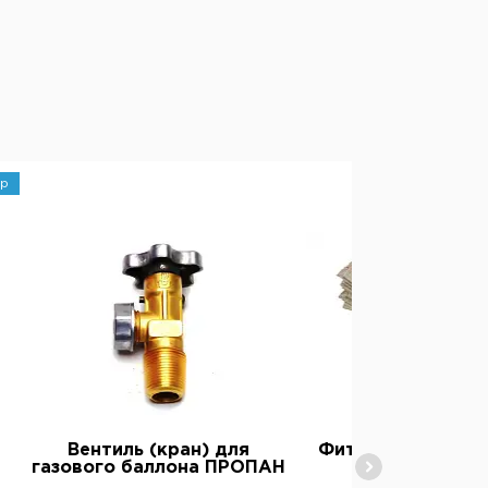
р
Вентиль (кран) для
Фитиль для керо
газового баллона ПРОПАН
ламп