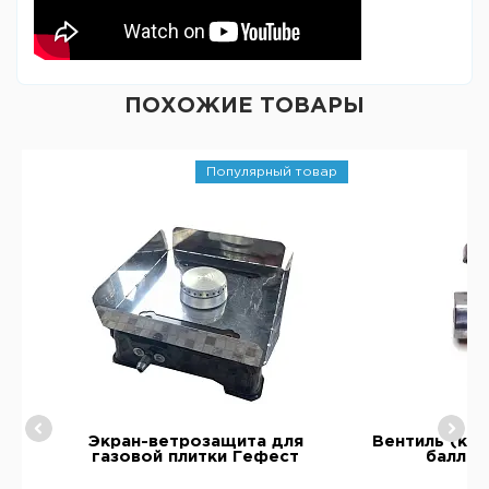
ПОХОЖИЕ ТОВАРЫ
Популярный товар
li
Экран-ветрозащита для
Вентиль (кра
газовой плитки Гефест
балло