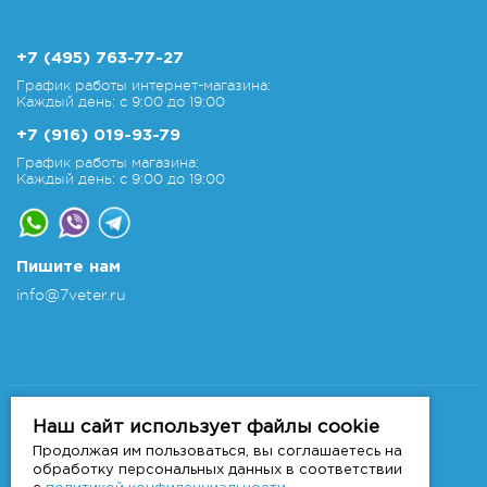
+7 (495) 763-77-27
График работы интернет-магазина:
Каждый день: с 9:00 до 19:00
+7 (916) 019-93-79
График работы магазина:
Каждый день: с 9:00 до 19:00
Пишите нам
info@7veter.ru
Copyright 2011-2026 © 7veter.ru
Интернет-магазин "На Семи Ветрах". Все права
Наш сайт использует файлы cookie
защищены.
Продолжая им пользоваться, вы соглашаетесь на
Информация не является публичной офертой, которая
обработку персональных данных в соответствии
определяется