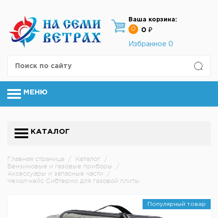
Ваша корзина:
0
0 ₽
Избранное
0
МЕНЮ
КАТАЛОГ
Главная страница
/
Каталог
/
Бензиновые и газовые приборы
/
Аксессуары и запасные части
/
Чехол-кейс Сибтермо для газовой плиты
Популярный товар