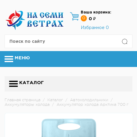
Ваша корзина:
0
0 ₽
Избранное
0
МЕНЮ
КАТАЛОГ
Главная страница
/
Каталог
/
Автохолодильники
/
Аккумуляторы холода
/
Аккумулятор холода Арктика 700 г