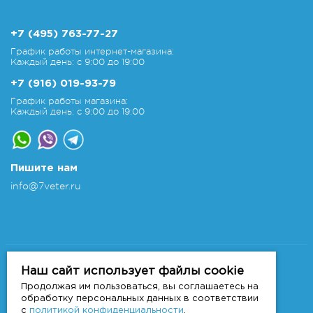
+7 (495) 763-77-27
График работы интернет-магазина:
Каждый день: с 9:00 до 19:00
+7 (916) 019-93-79
График работы магазина:
Каждый день: с 9:00 до 19:00
Пишите нам
info@7veter.ru
Copyright 2011-2026 © 7veter.ru
Интернет-магазин "На Семи Ветрах". Все права
Наш сайт использует файлы cookie
защищены.
Продолжая им пользоваться, вы соглашаетесь на
Информация не является публичной офертой, которая
обработку персональных данных в соответствии
определяется
с
политикой конфиденциальности
.