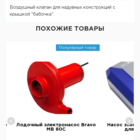
Воздушный клапан для надувных конструкций с
крышкой "бабочка".
ПОХОЖИЕ ТОВАРЫ
Популярный товар
avo
Лодочный электронасос Bravo
Насос элект
MB 80C
для л