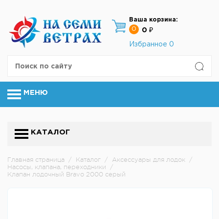
Ваша корзина:
0
0 ₽
Избранное
0
МЕНЮ
КАТАЛОГ
Главная страница
/
Каталог
/
Аксессуары для лодок
/
Насосы, клапана, переходники
/
Клапан лодочный Bravo 2000 серый