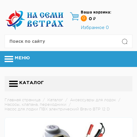
Ваша корзина:
0
0 ₽
Избранное
0
МЕНЮ
КАТАЛОГ
Главная страница
/
Каталог
/
Аксессуары для лодок
/
Насосы, клапана, переходники
/
Насос для лодки ПВХ электрический Bravo BTP 12 D