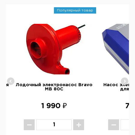
Популярный товар
 для
Лодочный электронасос Bravo
Насос элект
MB 80C
для л
1 990 ₽
7 