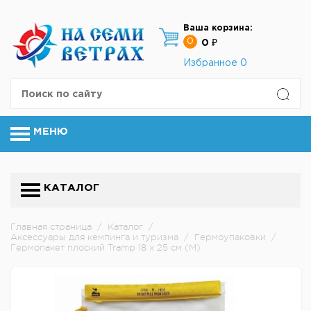
Ваша корзина:
0
0 ₽
Избранное
0
МЕНЮ
КАТАЛОГ
Главная страница
/
Каталог
/
Аксессуары для кемпинга и туризма
/
Гермоупаковки
/
Гермопакет плоский Tramp 18 x 25 см (M)