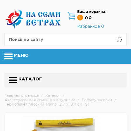
Ваша корзина:
0
0 ₽
Избранное
0
МЕНЮ
КАТАЛОГ
Главная страница
/
Каталог
/
Аксессуары для кемпинга и туризма
/
Гермоупаковки
/
Гермопакет плоский Tramp 12,7 x 18,4 см (S)