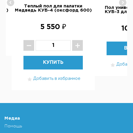
Теплый пол для палатки
Пол универ
00)
Медведь КУБ-4 (оксфорд 600)
КУБ-3 для 
5 550 ₽
10 
ВЫ
КУПИТЬ
Добавит
Добавить в избранное
Медиа
Помощь