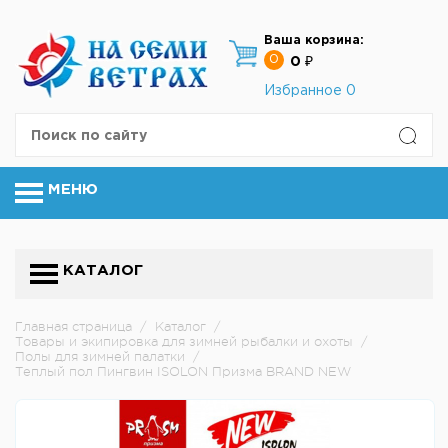
Ваша корзина:
0
0 ₽
Избранное
0
МЕНЮ
КАТАЛОГ
Главная страница
/
Каталог
/
Товары и экипировка для зимней рыбалки и охоты
/
Полы для зимней палатки
/
Теплый пол Пингвин ISOLON Призма BRAND NEW