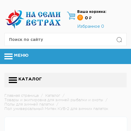
Ваша корзина:
0
0 ₽
Избранное
0
МЕНЮ
КАТАЛОГ
Главная страница
/
Каталог
/
Товары и экипировка для зимней рыбалки и охоты
/
Полы для зимней палатки
/
Пол универсальный Митек КУБ-2 для зимних палаток