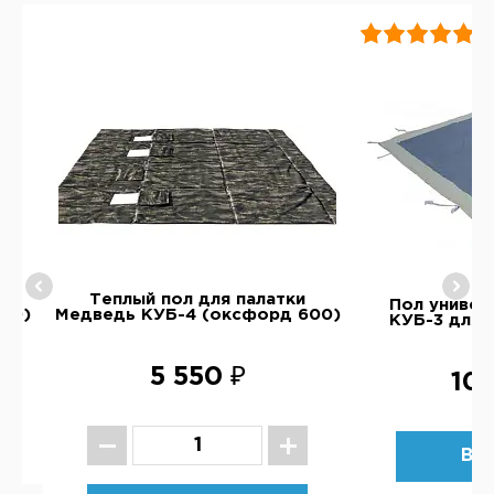
Теплый пол для палатки
Пол универ
00)
Медведь КУБ-4 (оксфорд 600)
КУБ-3 для 
5 550 ₽
10 
ВЫ