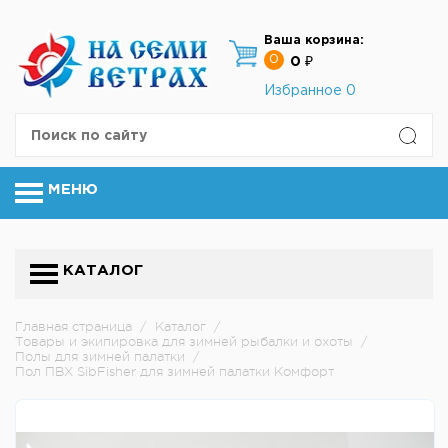
Ваша корзина:
0
0 ₽
Избранное
0
МЕНЮ
КАТАЛОГ
Главная страница
/
Каталог
/
Товары и экипировка для зимней рыбалки и охоты
/
Полы для зимней палатки
/
Пол ПВХ SibFisher для зимней палатки Комфорт