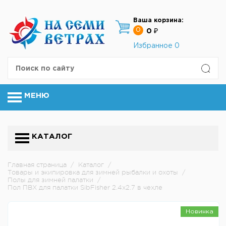
Ваша корзина:
0
0 ₽
Избранное
0
МЕНЮ
КАТАЛОГ
Главная страница
/
Каталог
/
Товары и экипировка для зимней рыбалки и охоты
/
Полы для зимней палатки
/
Пол ПВХ для палатки SibFisher 2.4х2.7 в чехле
Новинка