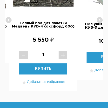
Теплый пол для палатки
Пол универ
00)
Медведь КУБ-4 (оксфорд 600)
КУБ-3 для 
5 550 ₽
10 
ВЫ
КУПИТЬ
Добавит
Добавить в избранное