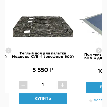
Теплый пол для палатки
Пол универ
00)
Медведь КУБ-4 (оксфорд 600)
КУБ-3 для 
5 550 ₽
10 
ВЫ
КУПИТЬ
Добавит