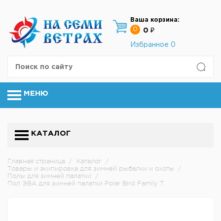
Ваша корзина:
0
0 ₽
Избранное
0
МЕНЮ
КАТАЛОГ
Главная страница
/
Каталог
/
Товары и экипировка для зимней рыбалки и охоты
/
Полы для зимней палатки
/
Пол ЭВА для зимней палатки Polar Bird Family T