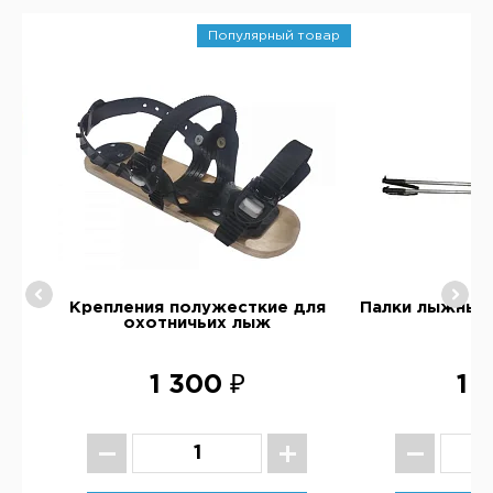
Популярный товар
165
Крепления полужесткие для
Палки лыжные
охотничьих лыж
1 300 ₽
1 