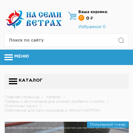
Ваша корзина:
0
0 ₽
Избранное
0
МЕНЮ
КАТАЛОГ
Главная страница
/
Каталог
/
Товары и экипировка для зимней рыбалки и охоты
/
Охотничьи лыжи
/
Крепление для лыж носковое с пяткой КАПРОН
Популярный товар