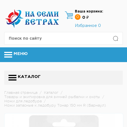
Ваша корзина:
0
0 ₽
Избранное
0
МЕНЮ
КАТАЛОГ
Главная страница
/
Каталог
/
Товары и экипировка для зимней рыбалки и охоты
/
Ножи для ледобура
/
Ножи запасные к ледобуру Тонар 150 мм R (Барнаул)