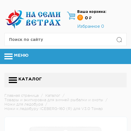
Ваша корзина:
0
0 ₽
Избранное
0
МЕНЮ
КАТАЛОГ
Главная страница
/
Каталог
/
Товары и экипировка для зимней рыбалки и охоты
/
Ножи для ледобура
/
Ножи к ледобуру ICEBERG-160 (R) для V3.0 Тонар