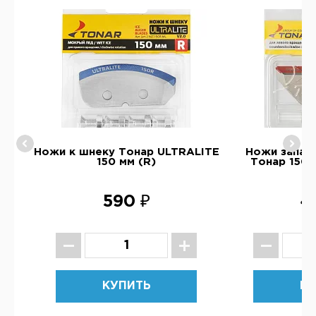
ру
Ножи к шнеку Тонар ULTRALITE
Ножи запас
150 мм (R)
Тонар 150 
590 ₽
4
КУПИТЬ
КУ