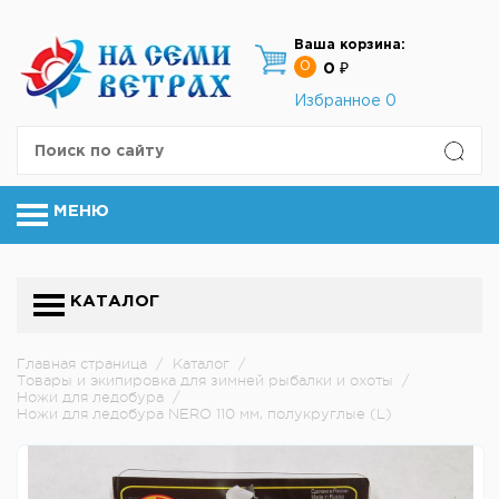
Ваша корзина:
0
0 ₽
Избранное
0
МЕНЮ
КАТАЛОГ
Главная страница
/
Каталог
/
Товары и экипировка для зимней рыбалки и охоты
/
Ножи для ледобура
/
Ножи для ледобура NERO 110 мм, полукруглые (L)