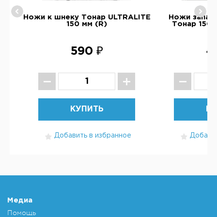
ру
Ножи к шнеку Тонар ULTRALITE
Ножи запас
150 мм (R)
Тонар 150 
590 ₽
4
КУПИТЬ
КУ
Добавить в избранное
Добавит
Медиа
Помощь