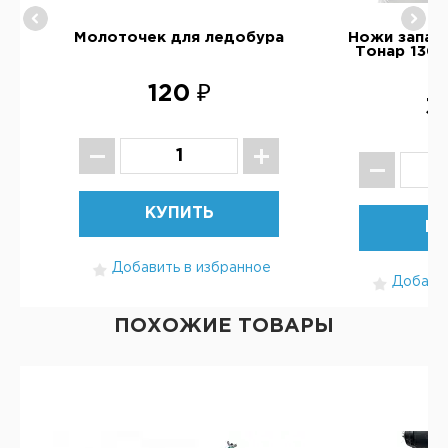
ру
Молоточек для ледобура
Ножи запас
)
Тонар 130 
120 ₽
3
КУПИТЬ
КУ
Добавить в избранное
Добавит
ПОХОЖИЕ ТОВАРЫ