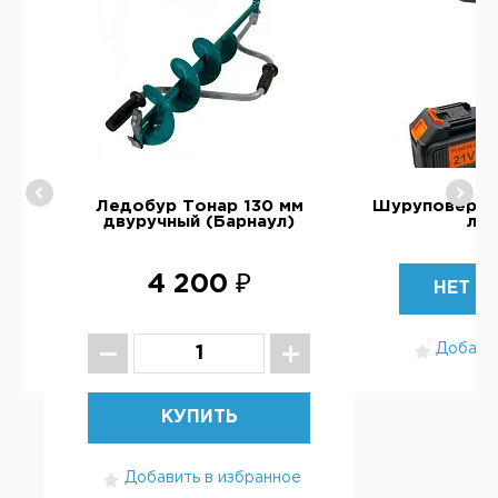
RM
Ледобур Тонар 130 мм
Шуруповерт 
двуручный (Барнаул)
ле
4 200 ₽
НЕТ В
Добавит
КУПИТЬ
Добавить в избранное