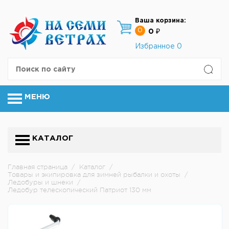
Ваша корзина:
0
0 ₽
Избранное
0
МЕНЮ
КАТАЛОГ
Главная страница
/
Каталог
/
Товары и экипировка для зимней рыбалки и охоты
/
Ледобуры и шнеки
/
Ледобур телескопический Патриот 130 мм