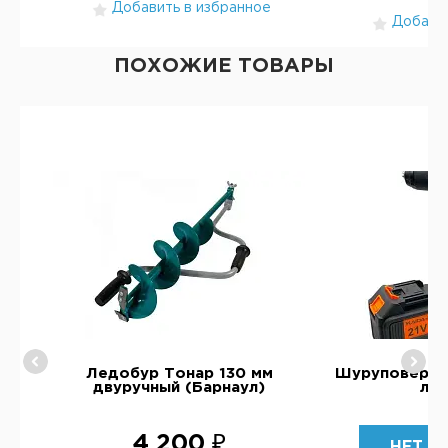
Добавить в избранное
Добавит
ПОХОЖИЕ ТОВАРЫ
RM
Ледобур Тонар 130 мм
Шуруповерт 
двуручный (Барнаул)
ле
4 200 ₽
НЕТ В