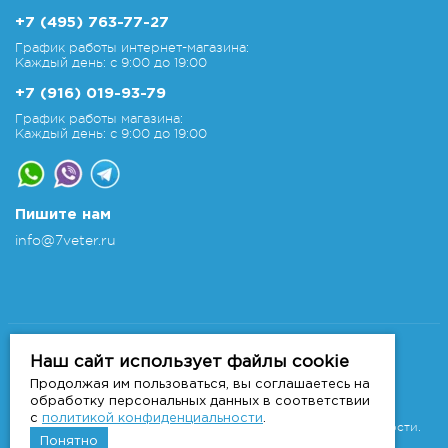
+7 (495) 763-77-27
График работы интернет-магазина:
Каждый день: с 9:00 до 19:00
+7 (916) 019-93-79
График работы магазина:
Каждый день: с 9:00 до 19:00
Пишите нам
info@7veter.ru
Copyright 2011-2026 © 7veter.ru
Интернет-магазин "На Семи Ветрах". Все права
Наш сайт использует файлы cookie
защищены.
Продолжая им пользоваться, вы соглашаетесь на
Информация не является публичной офертой, которая
обработку персональных данных в соответствии
определяется
с
политикой конфиденциальности
.
положениями Статьи 437 ГК РФ.
Политика конфиденциальности.
Понятно