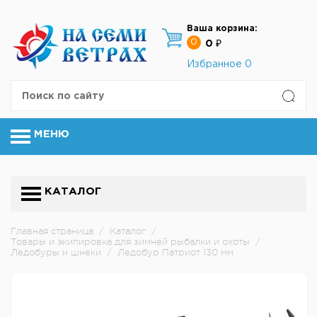
Ваша корзина:
0
0 ₽
Избранное
0
МЕНЮ
КАТАЛОГ
Главная страница
/
Каталог
/
Товары и экипировка для зимней рыбалки и охоты
/
Ледобуры и шнеки
/
Ледобур Патриот 130 мм