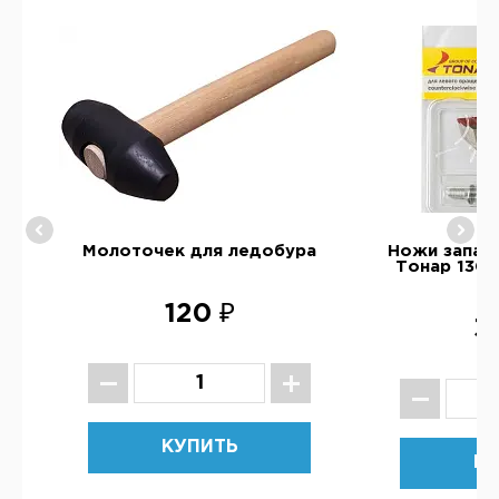
ру
Молоточек для ледобура
Ножи запас
)
Тонар 130 
120 ₽
3
КУПИТЬ
КУ