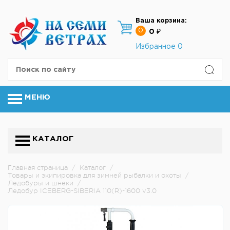
Ваша корзина:
0
0 ₽
Избранное
0
МЕНЮ
КАТАЛОГ
Главная страница
/
Каталог
/
Товары и экипировка для зимней рыбалки и охоты
/
Ледобуры и шнеки
/
Ледобур ICEBERG-SIBERIA 110(R)-1600 v3.0