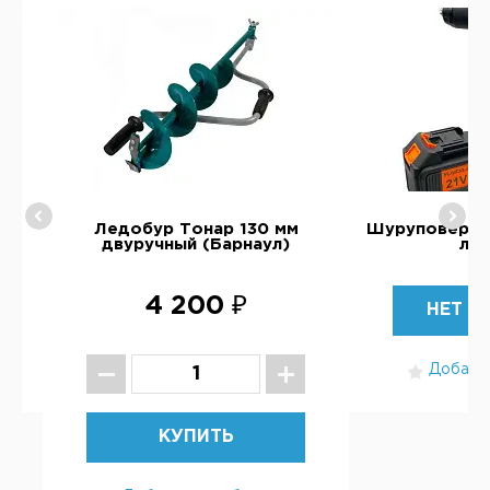
RM
Ледобур Тонар 130 мм
Шуруповерт 
двуручный (Барнаул)
ле
4 200 ₽
НЕТ В
Добавит
КУПИТЬ