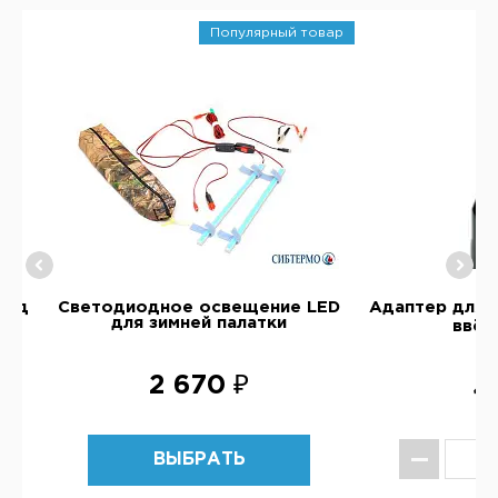
Популярный товар
под
Светодиодное освещение LED
Адаптер для 
для зимней палатки
ввёр
2 670 ₽
4
ВЫБРАТЬ