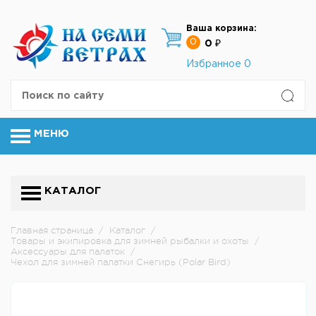
Ваша корзина:
0
0 ₽
Избранное
0
МЕНЮ
КАТАЛОГ
Главная страница
/
Каталог
/
Товары и экипировка для зимней рыбалки и охоты
/
Аксессуары для палаток
/
Чехол для зимней палатки Снегирь (Polar Bird)