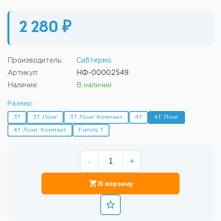
2 280 ₽
Производитель:
Сибтермо
Артикул:
НФ-00002549
Наличие:
В наличии
Размер:
3Т
3Т Лонг
3Т Лонг Компакт
4Т
4Т Лонг
4Т Лонг Компакт
Family T
-
+
В корзину