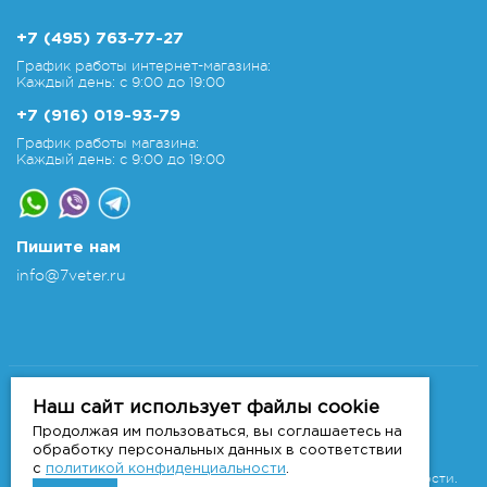
+7 (495) 763-77-27
График работы интернет-магазина:
Каждый день: с 9:00 до 19:00
+7 (916) 019-93-79
График работы магазина:
Каждый день: с 9:00 до 19:00
Пишите нам
info@7veter.ru
Copyright 2011-2026 © 7veter.ru
Интернет-магазин "На Семи Ветрах". Все права
Наш сайт использует файлы cookie
защищены.
Продолжая им пользоваться, вы соглашаетесь на
Информация не является публичной офертой, которая
обработку персональных данных в соответствии
определяется
с
политикой конфиденциальности
.
положениями Статьи 437 ГК РФ.
Политика конфиденциальности.