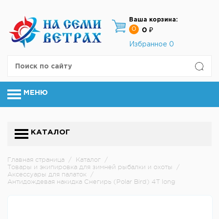
Ваша корзина:
0
0 ₽
Избранное
0
МЕНЮ
КАТАЛОГ
Главная страница
/
Каталог
/
Товары и экипировка для зимней рыбалки и охоты
/
Аксессуары для палаток
/
Антидождевая накидка Снегирь (Polar Bird) 4T long