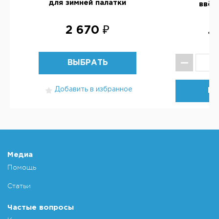
для зимней палатки
ввёр
2 670 ₽
4
ВЫБРАТЬ
Добавить в избранное
КУ
Добавит
Медиа
Помощь
Статьи
Частые вопросы