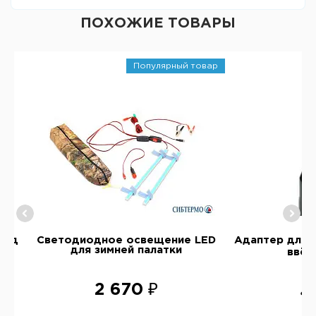
ПОХОЖИЕ ТОВАРЫ
Популярный товар
под
Светодиодное освещение LED
Адаптер для 
для зимней палатки
ввёр
2 670 ₽
4