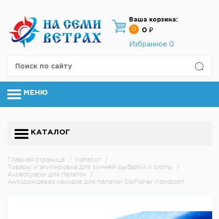
Ваша корзина:
0
0 ₽
Избранное
0
МЕНЮ
КАТАЛОГ
Главная страница
/
Каталог
/
Товары и экипировка для зимней рыбалки и охоты
/
Аксессуары для палаток
/
Антидождевая накидка для палатки SibFisher Комфорт