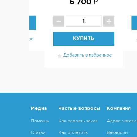
 750 ₽
6 700 ₽
В НАЛИЧИИ
КУПИТЬ
ть в избранное
Добавить в избранное
Медиа
Частые вопросы
Компания
Помощь
Как сделать заказ
Адрес магази
Статьи
Как оплатить
Вакансии