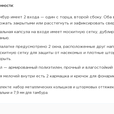
нности:
мбур имеет 2 входа — один с торца, второй сбоку. Оба
ржать закрытыми или расстегнуть и зафиксировать свер
альная капсула на входе имеет москитную сетку, дубл
анью.
палатке предусмотрено 2 окна, расположенные друг на
скитную сетку для защиты от насекомых и плотные шт
крыть.
л — армированный полиэтилен, прочный и влагостойкий 
я мелочей внутри есть 2 кармашка и крючок для фонари
плекте: набор металлических колышков и штормовых оттяжек,
альни и 7,9 мм для тамбура.