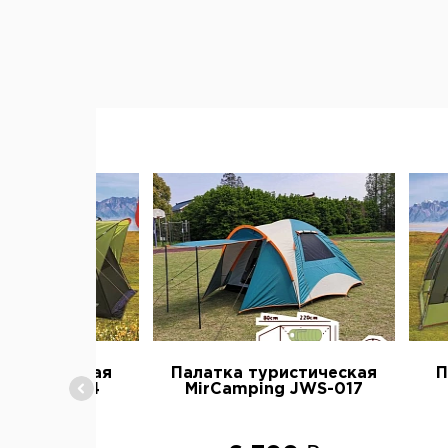
 кемпинговая
Палатка туристическая
П
ping 1006-4
MirCamping JWS-017