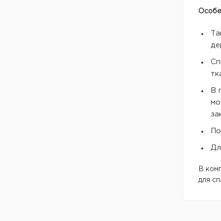
Канистры, ведра, сумки
Особе
Весы
Фляжки
Сигнальные устройства
Та
Столовые приборы
де
Средства самообороны
Прочее
Сп
Аптечки, кошельки,
органайзеры
тк
Прочее
В 
мо
за
По
Дл
В ком
для сп