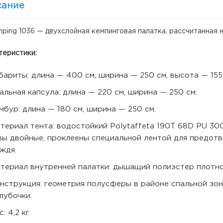
сание
ping 1036 — двухслойная кемпинговая палатка, рассчитанная н
теристики:
бариты: длина — 400 см, ширина — 250 см, высота — 155
альная капсула: длина — 220 см, ширина — 250 см.
мбур: длина — 180 см, ширина — 250 см.
териал тента: водостойкий Polytaffeta 190T 68D PU 30
ы двойные, проклеены специальной лентой для предотв
ждя.
териал внутренней палатки: дышащий полиэстер плотно
нструкция: геометрия полусферы в районе спальной зон
лубочки.
: 4,2 кг.