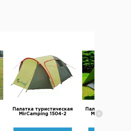
Палатка туристическая
Палатка автомат
MirCamping 1504-2
MirСamping AR