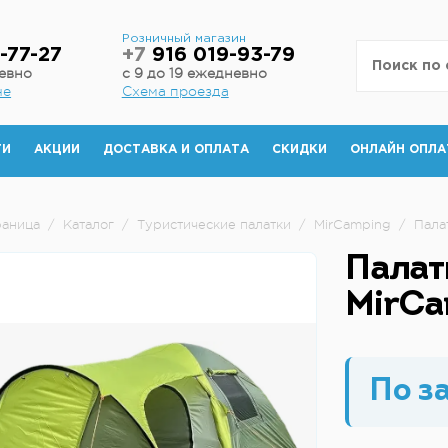
н
Розничный магазин
-77-27
+7
916 019-93-79
невно
с 9 до 19 ежедневно
не
Схема проезда
ТИ
АКЦИИ
ДОСТАВКА И ОПЛАТА
СКИДКИ
ОНЛАЙН ОПЛА
раница
/
Каталог
/
Туристические палатки
/
MirCamping
/
Пала
Палат
MirСa
По з