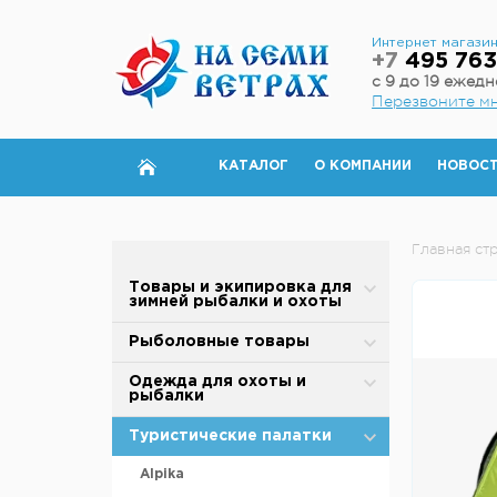
Интернет магази
+7
495 763
с 9 до 19 ежед
Перезвоните м
КАТАЛОГ
О КОМПАНИИ
НОВОС
Главная ст
Товары и экипировка для
зимней рыбалки и охоты
Палатки для зимней рыбалки
Рыболовные товары
Полы для зимней палатки
Блесны
Одежда для охоты и
рыбалки
Аксессуары для палаток
Вертлюжки, застежки,
карабины
Зимняя одежда
Туристические палатки
Дровяные печи
Воблеры
Защита от дождя и ветра
Alpika
Теплообменники