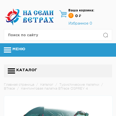
Ваша корзина:
0
0 ₽
Избранное
0
МЕНЮ
КАТАЛОГ
Главная страница
/
Каталог
/
Туристические палатки
/
BTrace
/
Кемпинговая палатка BTrace OSPREY 4