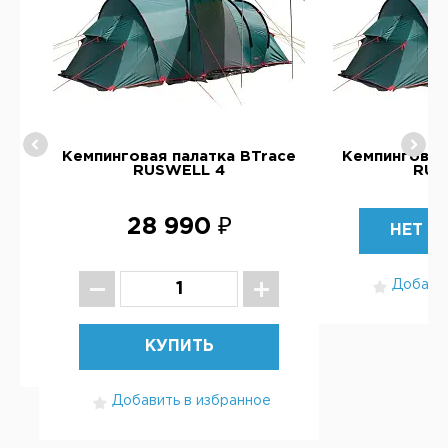
ce
Кемпинговая палатка BTrace
Кемпинговая
RUSWELL 4
RUS
28 990 ₽
НЕТ В
Добавит
КУПИТЬ
Добавить в избранное