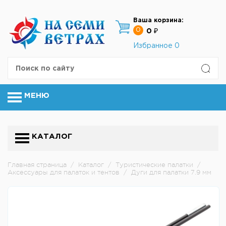
Ваша корзина:
0
0 ₽
Избранное
0
МЕНЮ
КАТАЛОГ
Главная страница
/
Каталог
/
Туристические палатки
/
Аксессуары для палаток и тентов
/
Дуги для палатки 7.9 мм