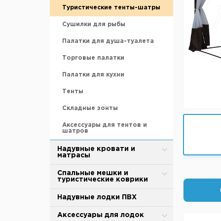
Грузила
Термобелье
BTrace
Туристические тенты-шатры
Аккумуляторы
Живые насадки
Обувь для охоты и рыбалки
MirCamping
Сушилки для рыбы
Ледобуры и шнеки
Инструменты
Термоноски, стельки
Totem
Палатки для душа-туалета
Ножи для ледобура
Катушки
Tramp
Торговые палатки
Зимние ящики
Кормушки
Аксессуары для палаток и
Палатки для кухни
тентов
Санки рыбацкие
Крючки
Тенты
Охотничьи лыжи
Лески и шнуры
Складные зонты
Аксессуары для зимней
рыбалки
Монтажи, донки, оснастки
Аксессуары для тентов и
шатров
Поводки
Надувные кровати и
матрасы
Подсачеки
Поплавки
Надувные матрасы
Спальные мешки и
туристические коврики
Прикормка
Насосы
Спальные мешки
Надувные лодки ПВХ
Садки, куканы, раколовки
Аксессуары
Cамонадувающийся коврик
Аксессуары для лодок