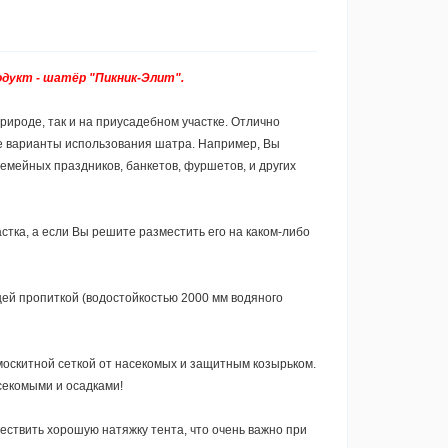
дукт - шатёр "Пикник-Элит".
рироде, так и на приусадебном участке. Отлично
все варианты использования шатра. Например, Вы
емейных праздников, банкетов, фуршетов, и других
тка, а если Вы решите разместить его на каком-либо
ей пропиткой (водостойкостью 2000 мм водяного
оскитной сеткой от насекомых и защитным козырьком.
асекомыми и осадками!
ществить хорошую натяжку тента, что очень важно при