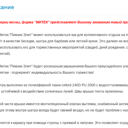
сание
верии весны, фирма "МИТЕК" представляет Вашему вниманию новый про
итек "Пикник-Элит" может использоваться как для коллективного отдыха на п
т в качестве беседки, шатра для барбекю или летней кухни. Это далеко не 
использовать его для торжественных мероприятий (свадеб, дней рождения, с
ятий).
итек "Пикник-Элит" будет роскошным украшением Вашего приусадебного учас
ятии - подчеркнёт индивидуальность Вашего торжества!
тра выполнен из полиэфирной ткани oxford 240D PU 2000 с водоотталкивающ
, устойчивой к воздействию солнечных лучей.
Швы крыши тента проклеены.
ей части крыши имеется вентиляционный клапан-вытяжка, снабженный антим
ря этому внутри шатра всегда будет свежий воздух, но не будет проблем с н
епится к каркасу при помощи стропы с пряжкой и липучек. Это позволяет осу