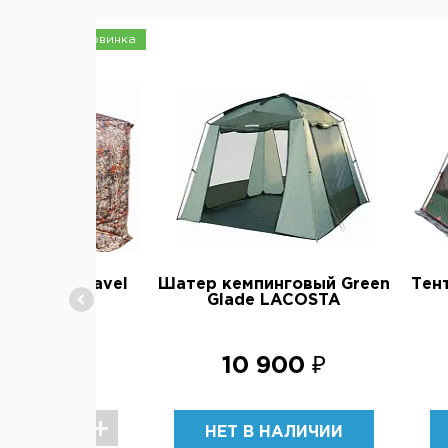
Новинка
едка SibTravel
Шатер кемпинговый Green
Тен
7 камуфляж
Glade LACOSTA
 950 ₽
10 900 ₽
НЕТ В НАЛИЧИИ