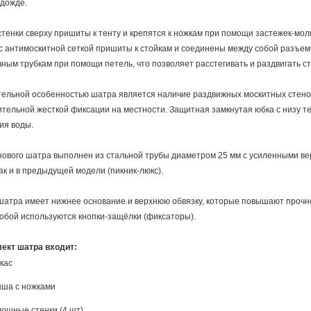
 дожде.
стенки сверху пришиты к тенту и крепятся к ножкам при помощи застежек-мо
с антимоскитной сеткой пришиты к стойкам и соединены между собой разъемн
ным трубкам при помощи петель, что позволяет расстегивать и раздвигать ст
ельной особенностью шатра является наличие раздвижных москитных стено
тельной жесткой фиксации на местности.
Защитная замкнутая юбка с низу т
ия воды.
нового шатра выполнен из стальной трубы диаметром 25 мм с усиленными в
как и в предыдущей модели (пикник-люкс).
шатра имеет нижнее основание и верхнюю обвязку, которые повышают прочно
обой используются кнопки-защёлки (фиксаторы).
лект шатра входит:
кас
ша с ножками
ошные стенки (4 шт)