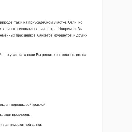
рироде, так и на приусадебном участке. Отлично
все варианты использования шатра. Например, Вы
емейных праздников, банкетов, фуршетов, и других
ого участка, а если Вы решите разместить его на
 покрыт порошковой краской.
ы крыши проклеены.
 из антимоскитной сетки.