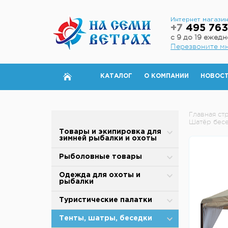
Интернет магази
+7
495 763
с 9 до 19 ежед
Перезвоните м
КАТАЛОГ
О КОМПАНИИ
НОВОС
Главная ст
Шатёр бесе
Товары и экипировка для
зимней рыбалки и охоты
Палатки для зимней рыбалки
Рыболовные товары
Полы для зимней палатки
Блесны
Одежда для охоты и
рыбалки
Аксессуары для палаток
Вертлюжки, застежки,
карабины
Зимняя одежда
Туристические палатки
Дровяные печи
Воблеры
Защита от дождя и ветра
Alpika
Тенты, шатры, беседки
Теплообменники