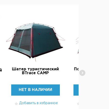
1
Шатер туристический
Походный тент-
й
BTrace CAMP
BTrace RES
НЕТ В НАЛИЧИИ
НЕТ В НАЛИ
Добавить в избранное
Добавить в изб