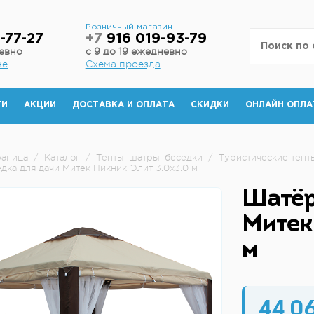
н
Розничный магазин
-77-27
+7
916 019-93-79
невно
с 9 до 19 ежедневно
не
Схема проезда
ТИ
АКЦИИ
ДОСТАВКА И ОПЛАТА
СКИДКИ
ОНЛАЙН ОПЛА
раница
/
Каталог
/
Тенты, шатры, беседки
/
Туристические тен
дка для дачи Митек Пикник-Элит 3.0х3.0 м
Шатёр
Митек
м
44 0