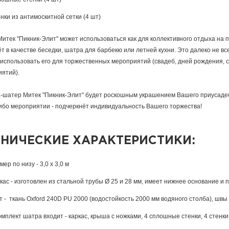
нки из антимоскитной сетки (4 шт)
итек "Пикник-Элит" может использоваться как для коллективного отдыха на п
т в качестве беседки, шатра для барбекю или летней кухни. Это далеко не 
использовать его для торжественных мероприятий (свадеб, дней рождения, с
иятий).
-шатер Митек "Пикник-Элит" будет роскошным украшением Вашего приусадебн
ибо мероприятии - подчеркнёт индивидуальность Вашего торжества!
ХНИЧЕСКИЕ ХАРАКТЕРИСТИКИ:
мер по низу - 3,0 х 3,0 м
кас - изготовлен из стальной трубы Ø 25 и 28 мм, имеет нижнее основание и
т - ткань Oxford 240D PU 2000 (водостойкость 2000 мм водяного столба), шв
омплект шатра входит - каркас, крыша с ножками, 4 сплошные стенки, 4 стенки