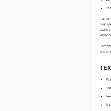
Сте
Шатер М
подойдё
можете 
меропр
Беседка
каком-л
ТЕ
Раз
Кар
Тен
В к