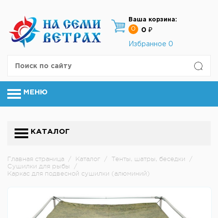
Ваша корзина:
0
0 ₽
Избранное
0
МЕНЮ
КАТАЛОГ
Главная страница
/
Каталог
/
Тенты, шатры, беседки
/
Сушилки для рыбы
/
Каркас для подвесной сушилки (алюминий)