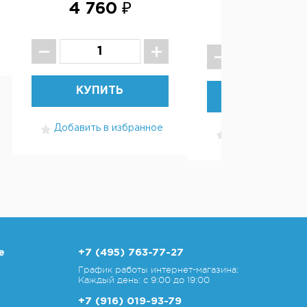
4 760 ₽
3 490 ₽
КУПИТЬ
КУПИТЬ
Добавить в избранное
Добавить в изб
е
+7 (495) 763-77-27
График работы интернет-магазина:
Каждый день: с 9:00 до 19:00
+7 (916) 019-93-79