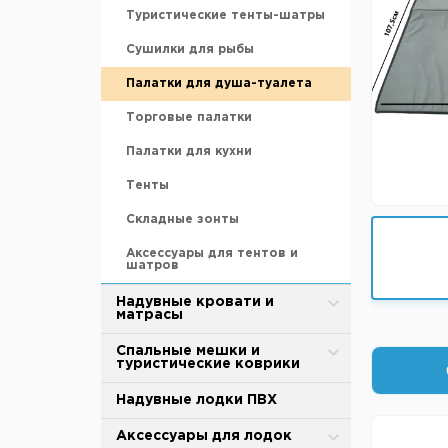
Грузила
Термобелье
BTrace
Туристические тенты-шатры
Аккумуляторы
Живые насадки
Обувь для охоты и рыбалки
MirCamping
Сушилки для рыбы
Ледобуры и шнеки
Инструменты
Термоноски, стельки
Totem
Палатки для душа-туалета
Ножи для ледобура
Катушки
Tramp
Торговые палатки
Зимние ящики
Кормушки
Аксессуары для палаток и
Палатки для кухни
тентов
Санки рыбацкие
Крючки
Тенты
Охотничьи лыжи
Лески и шнуры
Складные зонты
Аксессуары для зимней
рыбалки
Монтажи, донки, оснастки
Аксессуары для тентов и
шатров
Поводки
Надувные кровати и
матрасы
Подсачеки
Поплавки
Надувные матрасы
Спальные мешки и
туристические коврики
Прикормка
Насосы
Спальные мешки
Надувные лодки ПВХ
Садки, куканы, раколовки
Аксессуары
Cамонадувающийся коврик
Аксессуары для лодок