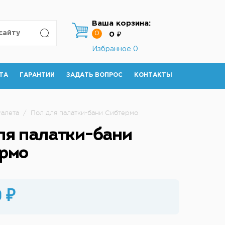
Ваша корзина:
0
0 ₽
Избранное
0
ТА
ГАРАНТИИ
ЗАДАТЬ ВОПРОС
КОНТАКТЫ
уалета
/
Пол для палатки-бани Сибтермо
ля палатки-бани
рмо
 ₽