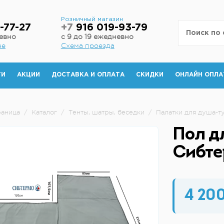
н
Розничный магазин
-77-27
+7
916 019-93-79
невно
с 9 до 19 ежедневно
не
Схема проезда
ТИ
АКЦИИ
ДОСТАВКА И ОПЛАТА
СКИДКИ
ОНЛАЙН ОПЛА
раница
/
Каталог
/
Тенты, шатры, беседки
/
Палатки для душа-т
Пол д
Сибте
4 200