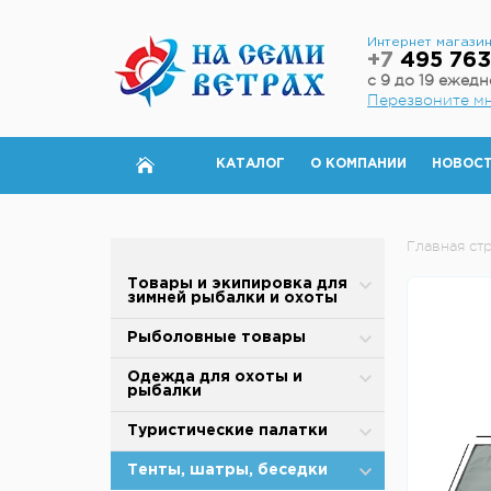
Интернет магази
+7
495 763
с 9 до 19 ежед
Перезвоните м
КАТАЛОГ
О КОМПАНИИ
НОВОС
Главная ст
Товары и экипировка для
зимней рыбалки и охоты
Палатки для зимней рыбалки
Рыболовные товары
Полы для зимней палатки
Блесны
Одежда для охоты и
рыбалки
Аксессуары для палаток
Вертлюжки, застежки,
карабины
Зимняя одежда
Туристические палатки
Дровяные печи
Воблеры
Защита от дождя и ветра
Alpika
Тенты, шатры, беседки
Теплообменники