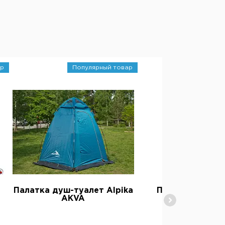
р
Популярный товар
Палатка душ-туалет Alpika
Палатка душ-т
AKVA
MirCamping 0
(автомат)