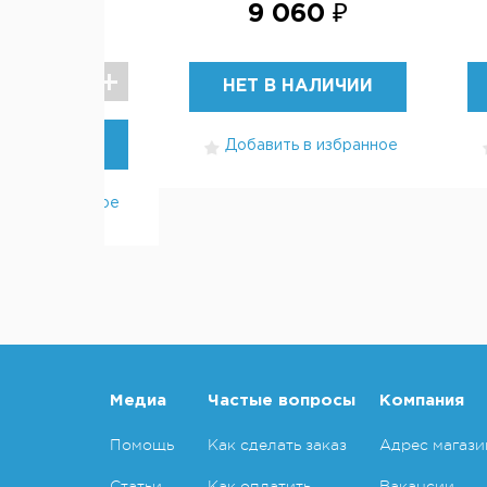
100 ₽
9 060 ₽
НЕТ В НАЛИЧИИ
УПИТЬ
Добавить в избранное
ть в избранное
Медиа
Частые вопросы
Компания
Помощь
Как сделать заказ
Адрес магази
Статьи
Как оплатить
Вакансии