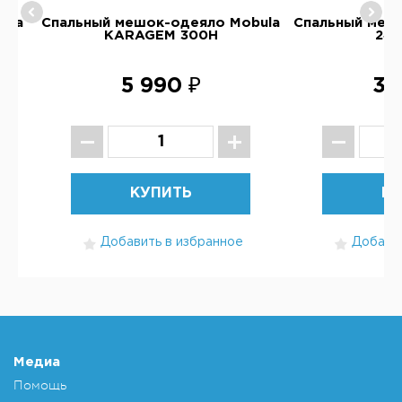
ula
Спальный мешок-одеяло Mobula
Спальный меш
KARAGEM 300H
240
5 990 ₽
3 
КУПИТЬ
КУ
Добавить в избранное
Добавит
Медиа
Помощь