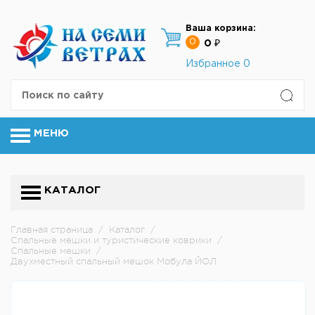
Ваша корзина:
0
0 ₽
Избранное
0
МЕНЮ
КАТАЛОГ
Главная страница
/
Каталог
/
Спальные мешки и туристические коврики
/
Спальные мешки
/
Двухместный спальный мешок Мобула ЙОЛ