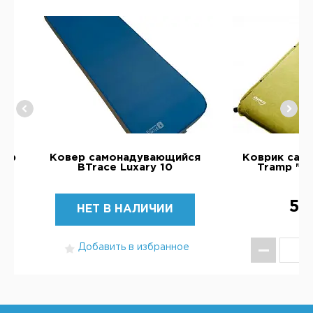
amp
Ковер самонадувающийся
Коврик сам
BTrace Luxary 10
Tramp "C
5 
НЕТ В НАЛИЧИИ
Добавить в избранное
КУ