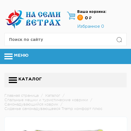
Ваша корзина:
0
0 ₽
Избранное
0
МЕНЮ
КАТАЛОГ
Главная страница
/
Каталог
/
Спальные мешки и туристические коврики
/
Cамонадувающийся коврик
/
Сиденье самонадувающееся Tramp комфорт плюс