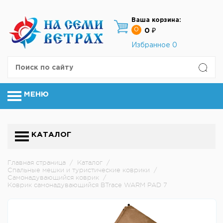
Ваша корзина:
0
0 ₽
Избранное
0
МЕНЮ
КАТАЛОГ
Главная страница
/
Каталог
/
Спальные мешки и туристические коврики
/
Cамонадувающийся коврик
/
Коврик самонадувающийся BTrace WARM PAD 7