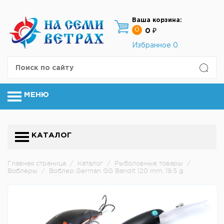
Ваша корзина:
0
0 ₽
Избранное
0
МЕНЮ
КАТАЛОГ
Главная страница
/
Каталог
/
Рыболовные товары
/
Воблеры
/
Воблер German GG Bandit 120 mm, 19.5 g