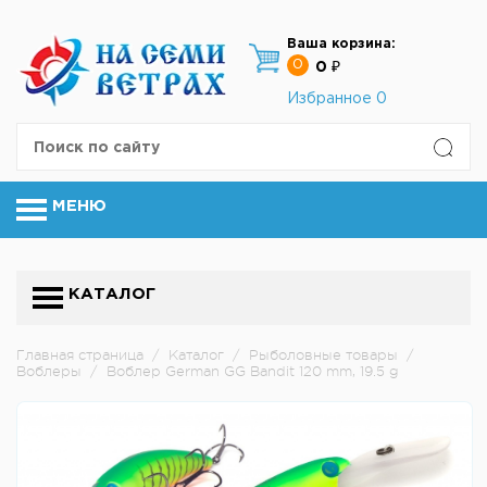
Ваша корзина:
0
0 ₽
Избранное
0
МЕНЮ
КАТАЛОГ
Главная страница
/
Каталог
/
Рыболовные товары
/
Воблеры
/
Воблер German GG Bandit 120 mm, 19.5 g