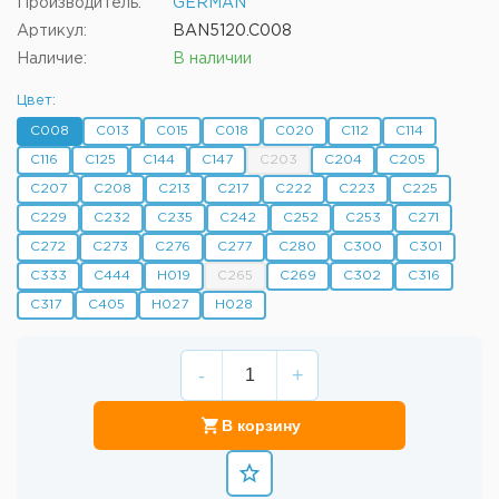
Производитель:
GERMAN
Артикул:
BAN5120.C008
Наличие:
В наличии
Цвет:
C008
C013
C015
C018
C020
C112
C114
C116
C125
C144
C147
C203
C204
C205
C207
C208
C213
C217
C222
C223
C225
C229
C232
C235
C242
C252
C253
C271
C272
C273
C276
C277
C280
C300
C301
C333
C444
H019
C265
C269
C302
C316
C317
C405
H027
H028
-
+
В корзину