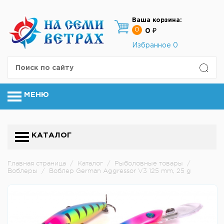
Ваша корзина:
0
0 ₽
Избранное
0
МЕНЮ
КАТАЛОГ
Главная страница
/
Каталог
/
Рыболовные товары
/
Воблеры
/
Воблер German Aggressor V3 125 mm, 25 g