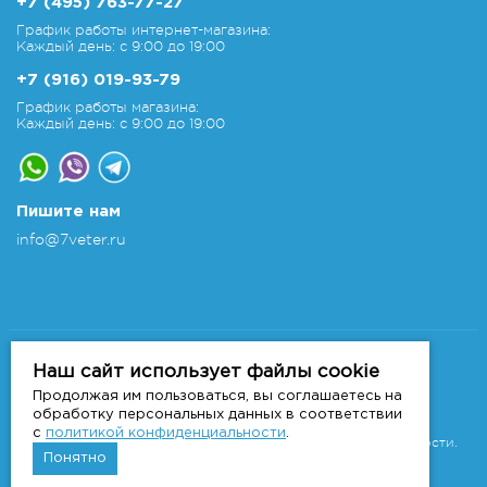
+7 (495) 763-77-27
График работы интернет-магазина:
Каждый день: с 9:00 до 19:00
+7 (916) 019-93-79
График работы магазина:
Каждый день: с 9:00 до 19:00
Пишите нам
info@7veter.ru
Copyright 2011-2026 © 7veter.ru
Интернет-магазин "На Семи Ветрах". Все права
Наш сайт использует файлы cookie
защищены.
Продолжая им пользоваться, вы соглашаетесь на
Информация не является публичной офертой, которая
обработку персональных данных в соответствии
определяется
с
политикой конфиденциальности
.
положениями Статьи 437 ГК РФ.
Политика конфиденциальности.
Понятно