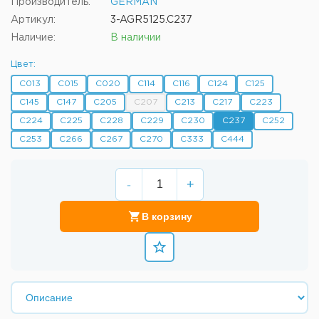
Производитель:
GERMAN
Артикул:
3-AGR5125.C237
Наличие:
В наличии
Цвет:
C013
C015
C020
C114
C116
C124
C125
C145
C147
C205
C207
C213
C217
C223
C224
C225
C228
C229
C230
C237
C252
C253
C266
C267
C270
C333
C444
-
+
В корзину