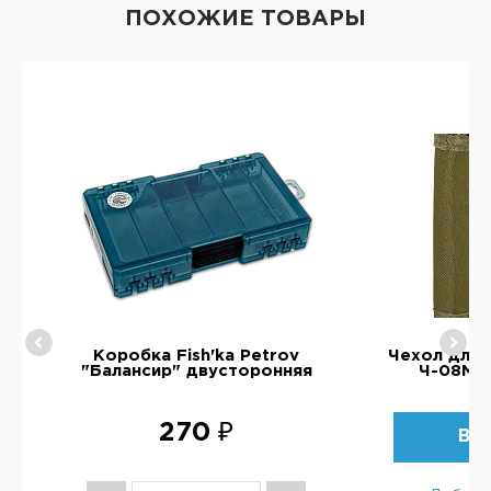
ПОХОЖИЕ ТОВАРЫ
Коробка Fish'ka Petrov
Чехол для 
яя
"Балансир" двусторонняя
Ч-08М (
270 ₽
ВЫ