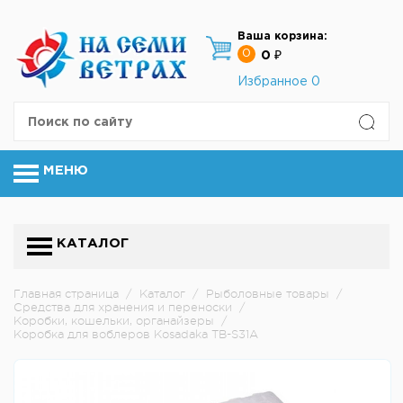
Ваша корзина:
0
0 ₽
Избранное
0
МЕНЮ
КАТАЛОГ
Главная страница
/
Каталог
/
Рыболовные товары
/
Средства для хранения и переноски
/
Коробки, кошельки, органайзеры
/
Коробка для воблеров Kosadaka TB-S31A