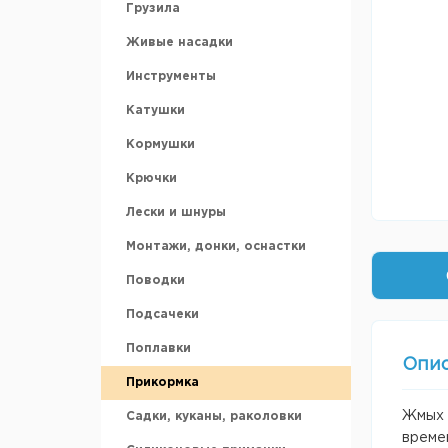
Грузила
Аккумуляторы
Живые насадки
Ледобуры и шнеки
Инструменты
Ножи для ледобура
Катушки
Зимние ящики
Кормушки
Санки рыбацкие
Крючки
Охотничьи лыжи
Лески и шнуры
Аксессуары для зимней
рыбалки
Монтажи, донки, оснастки
Поводки
Подсачеки
Поплавки
Опи
Прикормка
Жмых п
Садки, куканы, раколовки
времен