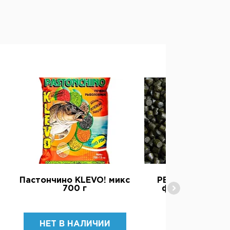
Пастончино KLEVO! микс
PELLETS Halibut 
700 г
форель/карп/о
350 ₽
НЕТ В НАЛИЧИИ