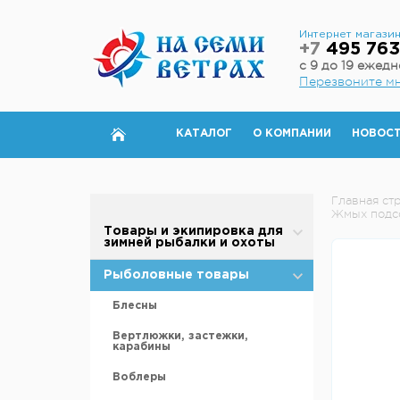
Интернет магази
+7
495 763
с 9 до 19 ежед
Перезвоните м
КАТАЛОГ
О КОМПАНИИ
НОВОС
Главная ст
Жмых подсол
Товары и экипировка для
зимней рыбалки и охоты
Палатки для зимней рыбалки
Рыболовные товары
Полы для зимней палатки
Блесны
Аксессуары для палаток
Вертлюжки, застежки,
карабины
Дровяные печи
Воблеры
Теплообменники