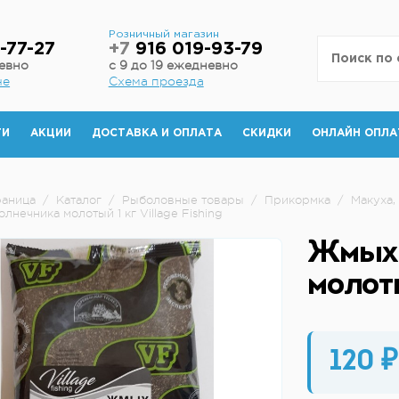
н
Розничный магазин
-77-27
+7
916 019-93-79
невно
с 9 до 19 ежедневно
не
Схема проезда
ТИ
АКЦИИ
ДОСТАВКА И ОПЛАТА
СКИДКИ
ОНЛАЙН ОПЛА
раница
/
Каталог
/
Рыболовные товары
/
Прикормка
/
Макуха,
нечника молотый 1 кг Village Fishing
Жмых 
молоты
120 ₽