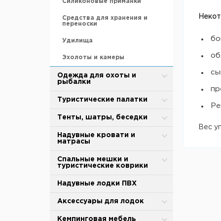
Силиконовые приманки
Некот
Средства для хранения и
переноски
бо
Удилища
об
Эхолоты и камеры
сы
Одежда для охоты и
рыбалки
пр
Зимняя одежда
Туристические палатки
Ре
Защита от дождя и ветра
Alpika
Тенты, шатры, беседки
Вес уп
Термобелье
BTrace
Туристические тенты-шатры
Надувные кровати и
матрасы
Обувь для охоты и рыбалки
MirCamping
Сушилки для рыбы
Надувные матрасы
Спальные мешки и
туристические коврики
Термоноски, стельки
Totem
Палатки для душа-туалета
Насосы
Спальные мешки
Надувные лодки ПВХ
Tramp
Торговые палатки
Аксессуары
Cамонадувающийся коврик
Аксессуары для палаток и
Аксессуары для лодок
Палатки для кухни
тентов
Коврики туристические
Тенты
Весла и лопасти
Кемпинговая мебель