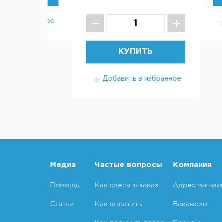
ть в избранное
КУПИТЬ
Добавить в избранное
Медиа
Частые вопросы
Компания
Помощь
Как сделать заказ
Адрес магази
Статьи
Как оплатить
Вакансии