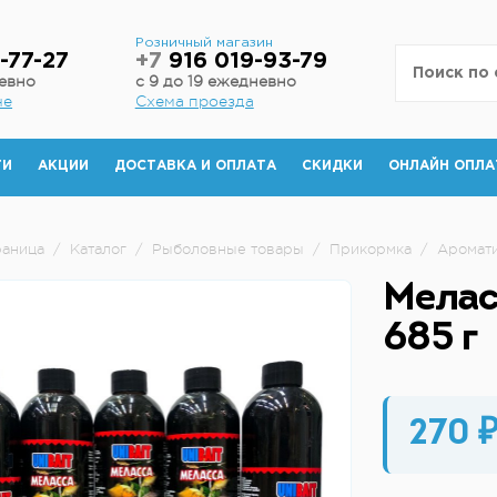
н
Розничный магазин
-77-27
+7
916 019-93-79
невно
с 9 до 19 ежедневно
не
Схема проезда
ТИ
АКЦИИ
ДОСТАВКА И ОПЛАТА
СКИДКИ
ОНЛАЙН ОПЛА
раница
/
Каталог
/
Рыболовные товары
/
Прикормка
/
Аромат
Мелас
685 г
270 