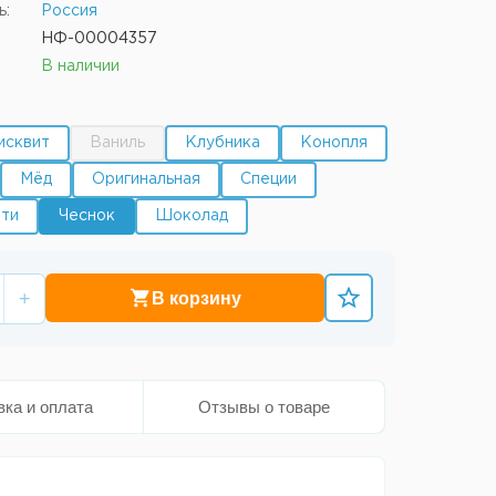
ь:
Россия
НФ-00004357
В наличии
исквит
Ваниль
Клубника
Конопля
Мёд
Оригинальная
Специи
тти
Чеснок
Шоколад
+
В корзину
вка и оплата
Отзывы о товаре