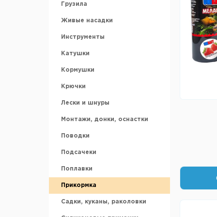
Грузила
Аккумуляторы
Живые насадки
Ледобуры и шнеки
Инструменты
Ножи для ледобура
Катушки
Зимние ящики
Кормушки
Санки рыбацкие
Крючки
Охотничьи лыжи
Лески и шнуры
Аксессуары для зимней
рыбалки
Монтажи, донки, оснастки
Поводки
Подсачеки
Поплавки
Прикормка
Садки, куканы, раколовки