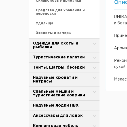
Силиконовые приманки
Опи
Средства для хранения и
переноски
UNIBA
и бет
Удилища
Эхолоты и камеры
Примен
Одежда для охоты и
рыбалки
Арома
Зимняя одежда
Туристические палатки
Рекоме
Защита от дождя и ветра
сухой 
Alpika
Тенты, шатры, беседки
Термобелье
BTrace
Туристические тенты-шатры
Надувные кровати и
Мелас
матрасы
Обувь для охоты и рыбалки
MirCamping
Сушилки для рыбы
Надувные матрасы
Спальные мешки и
туристические коврики
Термоноски, стельки
Totem
Палатки для душа-туалета
Насосы
Спальные мешки
Надувные лодки ПВХ
Tramp
Торговые палатки
Аксессуары
Cамонадувающийся коврик
Аксессуары для палаток и
Аксессуары для лодок
Палатки для кухни
тентов
Коврики туристические
Тенты
Весла и лопасти
Кемпинговая мебель