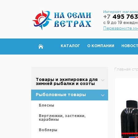
Интернет магази
+7
495 763
с 9 до 19 ежед
Перезвоните м
КАТАЛОГ
О КОМПАНИИ
НОВОС
Главная ст
Товары и экипировка для
зимней рыбалки и охоты
Палатки для зимней рыбалки
Рыболовные товары
Полы для зимней палатки
Блесны
Аксессуары для палаток
Вертлюжки, застежки,
карабины
Дровяные печи
Воблеры
Теплообменники