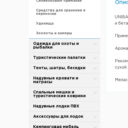
Силиконовые приманки
Опи
Средства для хранения и
переноски
UNIBA
и бет
Удилища
Эхолоты и камеры
Примен
Одежда для охоты и
рыбалки
Арома
Зимняя одежда
Туристические палатки
Рекоме
Защита от дождя и ветра
сухой 
Alpika
Тенты, шатры, беседки
Термобелье
BTrace
Туристические тенты-шатры
Надувные кровати и
Мелас
матрасы
Обувь для охоты и рыбалки
MirCamping
Сушилки для рыбы
Надувные матрасы
Спальные мешки и
туристические коврики
Термоноски, стельки
Totem
Палатки для душа-туалета
Насосы
Спальные мешки
Надувные лодки ПВХ
Tramp
Торговые палатки
Аксессуары
Cамонадувающийся коврик
Аксессуары для палаток и
Аксессуары для лодок
Палатки для кухни
тентов
Коврики туристические
Тенты
Весла и лопасти
Кемпинговая мебель