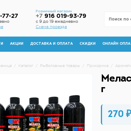
н
Розничный магазин
-77-27
+7
916 019-93-79
невно
с 9 до 19 ежедневно
не
Схема проезда
ТИ
АКЦИИ
ДОСТАВКА И ОПЛАТА
СКИДКИ
ОНЛАЙН ОПЛА
раница
/
Каталог
/
Рыболовные товары
/
Прикормка
/
Аромат
Мелас
г
270 