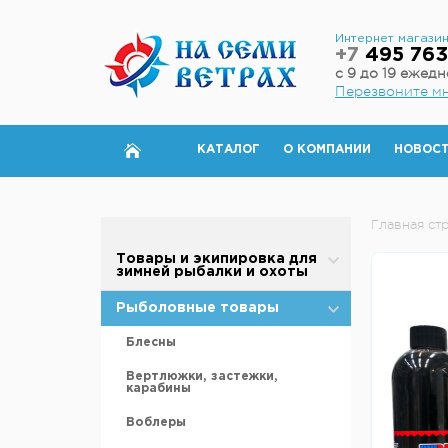
Интернет магази
+7
495 763
с 9 до 19 ежед
Перезвоните м
КАТАЛОГ
О КОМПАНИИ
НОВОС
Главная ст
Товары и экипировка для
зимней рыбалки и охоты
Палатки для зимней рыбалки
Рыболовные товары
Полы для зимней палатки
Блесны
Аксессуары для палаток
Вертлюжки, застежки,
карабины
Дровяные печи
Воблеры
Теплообменники