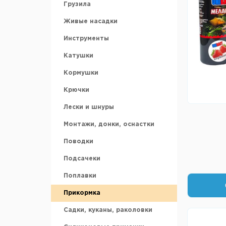
Грузила
Аккумуляторы
Живые насадки
Ледобуры и шнеки
Инструменты
Ножи для ледобура
Катушки
Зимние ящики
Кормушки
Санки рыбацкие
Крючки
Охотничьи лыжи
Лески и шнуры
Аксессуары для зимней
рыбалки
Монтажи, донки, оснастки
Поводки
Подсачеки
Поплавки
Прикормка
Садки, куканы, раколовки