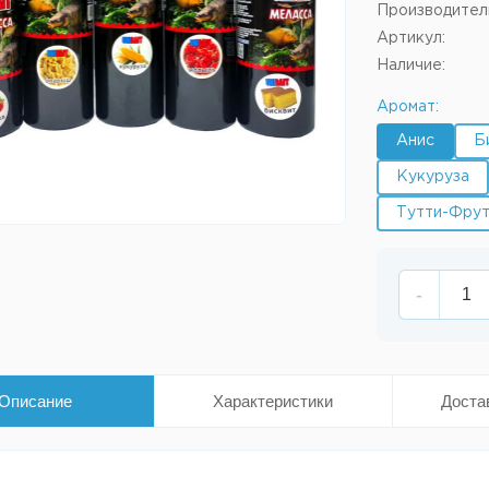
Производител
Артикул:
Наличие:
Аромат:
Анис
Б
Кукуруза
Тутти-Фру
-
Описание
Характеристики
Доста