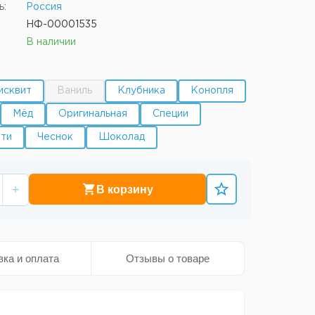
ь:
Россия
НФ-00001535
В наличии
исквит
Ваниль
Клубника
Конопля
Мёд
Оригинальная
Специи
тти
Чеснок
Шоколад
+
В корзину
вка и оплата
Отзывы о товаре