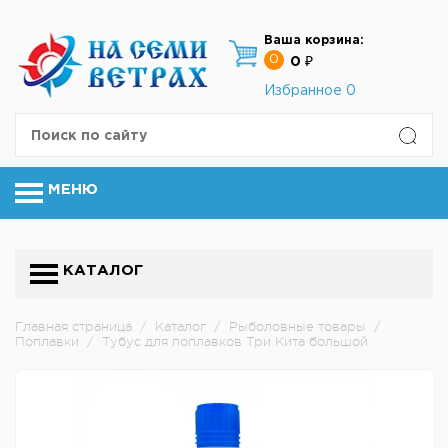
Ваша корзина:
0
0 ₽
Избранное
0
МЕНЮ
КАТАЛОГ
Главная страница
/
Каталог
/
Рыболовные товары
/
Поплавки
/
Тубус для поплавков Три Кита большой