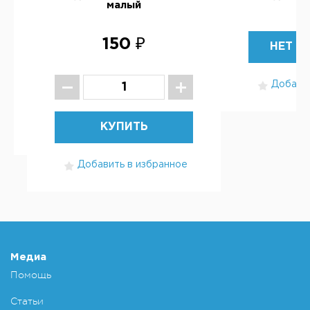
малый
Ч
150 ₽
НЕТ В
Добавит
КУПИТЬ
Добавить в избранное
Медиа
Помощь
Статьи