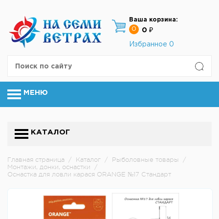
Ваша корзина:
0
0 ₽
Избранное
0
МЕНЮ
КАТАЛОГ
Главная страница
/
Каталог
/
Рыболовные товары
/
Монтажи, донки, оснастки
/
Оснастка для ловли карася ORANGE №17 Стандарт